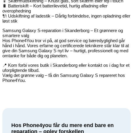
📱 Skærmudskiftning – Knust glas, sort skærm eller fejl i touch
🔋 Batteriskift – Kort batterilevetid, hurtig afladning eller
overophedning
🔌 Udskiftning af ladestik – Dårlig forbindelse, ingen opladning eller
løst stik
Samsung Galaxy S-reparation i Skanderborg – Et grønnere og
smartere valg
Hos Phone4You tror vi på, at god service og bæredygtighed går
hånd i hånd. Vores erfarne og certificerede teknikere står klar til at
give din Samsung Galaxy S nyt liv – hurtigt, professionelt og med
omtanke for både dig og planeten.
📍 Kom forbi vores butik i Skanderborg eller kontakt os i dag for et
uforpligtende tilbud.
Vælg det grønne valg – få din Samsung Galaxy S repareret hos
Phone4You.
Hos Phone4you får du mere end bare en
reparation – oplev forskellen