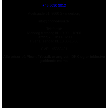
+45 5090 9012
Adelsgade 61, 8660 Skanderborg
info@phone4you.dk
Telefontid:
Mandag til fredag kl. 10:00 – 18:00
Lørdag kl. 10:00-16:00
Hver 1. søndag kl. 10:00-16:00
CVR - 45363481
Alle priser på Phone4You.dk er angivet i DKK og er inklusive
gældende moms.