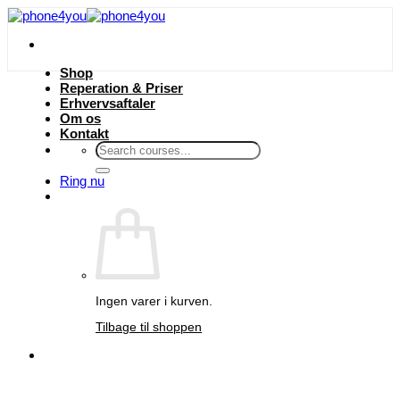
Fortsæt
til
indhold
Shop
Reperation & Priser
Erhvervsaftaler
Om os
Kontakt
Søg
efter:
Ring nu
Ingen varer i kurven.
Tilbage til shoppen