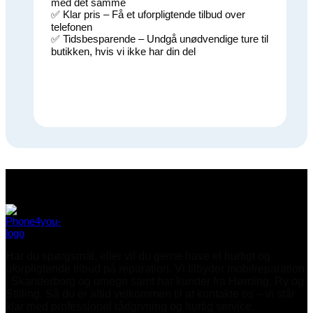
med det samme
✅ Klar pris – Få et uforpligtende tilbud over
telefonen
✅ Tidsbesparende – Undgå unødvendige ture til
butikken, hvis vi ikke har din del
Har du spørgsmål, eller vil du gerne have et hurtigt og
uforpligtende tilbud på reparation. Vi tilbyder mobilreparation
i Skanderborg og omegn samt har kunder fra Hørning, Ry og
Stilling. Så du er altid velkommen til at kontakte os – vi står
klar med professionel rådgivning og hurtig service.