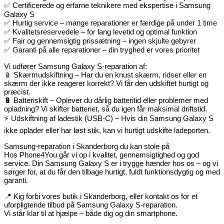
✅ Certificerede og erfarne teknikere med ekspertise i Samsung
Galaxy S
✅ Hurtig service – mange reparationer er færdige på under 1 time
✅ Kvalitetsreservedele – for lang levetid og optimal funktion
✅ Fair og gennemsigtig prissætning – ingen skjulte gebyrer
✅ Garanti på alle reparationer – din tryghed er vores prioritet
Vi udfører Samsung Galaxy S-reparation af:
📱 Skærmudskiftning – Har du en knust skærm, ridser eller en
skærm der ikke reagerer korrekt? Vi får den udskiftet hurtigt og
præcist.
🔋 Batteriskift – Oplever du dårlig batteritid eller problemer med
opladning? Vi skifter batteriet, så du igen får maksimal driftstid.
⚡ Udskiftning af ladestik (USB-C) – Hvis din Samsung Galaxy S
ikke oplader eller har løst stik, kan vi hurtigt udskifte ladeporten.
Samsung-reparation i Skanderborg du kan stole på
Hos Phone4You går vi op i kvalitet, gennemsigtighed og god
service. Din Samsung Galaxy S er i trygge hænder hos os – og vi
sørger for, at du får den tilbage hurtigt, fuldt funktionsdygtig og med
garanti.
📍 Kig forbi vores butik i Skanderborg, eller kontakt os for et
uforpligtende tilbud på Samsung Galaxy S-reparation.
Vi står klar til at hjælpe – både dig og din smartphone.