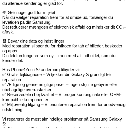
du allerede kender og er glad for.
🌱 Gør noget godt for miljøet
Når du vælger reparation frem for at smide ud, forlænger du
levetiden på din Samsung.
Det reducerer mængden af elektronisk affald og mindsker dit CO₂-
aftryk.
💾 Bevar dine data og indstillinger
Med reparation slipper du for risikoen for tab af billeder, beskeder
og apps.
Din telefon fungerer som ny – men med alt indholdet, som du
kender det.
Hos Phone4You i Skanderborg tilbyder vi:
✅ Gratis fejldiagnose – Vi tjekker din Galaxy S grundigt før
reparation
✅ Ærlige og gennemsigtige priser – Ingen skjulte gebyrer eller
ubehagelige overraskelser
✅ Reservedele i høj kvalitet – Vi bruger kun originale eller OEM-
kompatible komponenter
✅ Miljøvenlig tilgang – Vi prioriterer reparation frem for unødvendig
udskiftning
Vi reparerer de mest almindelige problemer på Samsung Galaxy
S: