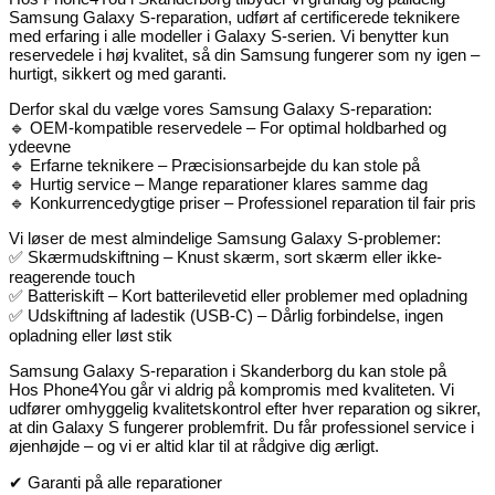
Samsung Galaxy S-reparation, udført af certificerede teknikere
med erfaring i alle modeller i Galaxy S-serien. Vi benytter kun
reservedele i høj kvalitet, så din Samsung fungerer som ny igen –
hurtigt, sikkert og med garanti.
Derfor skal du vælge vores Samsung Galaxy S-reparation:
🔹 OEM-kompatible reservedele – For optimal holdbarhed og
ydeevne
🔹 Erfarne teknikere – Præcisionsarbejde du kan stole på
🔹 Hurtig service – Mange reparationer klares samme dag
🔹 Konkurrencedygtige priser – Professionel reparation til fair pris
Vi løser de mest almindelige Samsung Galaxy S-problemer:
✅ Skærmudskiftning – Knust skærm, sort skærm eller ikke-
reagerende touch
✅ Batteriskift – Kort batterilevetid eller problemer med opladning
✅ Udskiftning af ladestik (USB-C) – Dårlig forbindelse, ingen
opladning eller løst stik
Samsung Galaxy S-reparation i Skanderborg du kan stole på
Hos Phone4You går vi aldrig på kompromis med kvaliteten. Vi
udfører omhyggelig kvalitetskontrol efter hver reparation og sikrer,
at din Galaxy S fungerer problemfrit. Du får professionel service i
øjenhøjde – og vi er altid klar til at rådgive dig ærligt.
✔ Garanti på alle reparationer