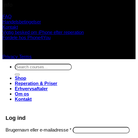
Info
FAQ
Handelsbetingelser
Kontakt
Vigtig besked om iPhone efter reperation
Fordele hos Phone4You
Privacy
Terms
Søg
efter:
Shop
Reperation & Priser
Erhvervsaftaler
Om os
Kontakt
Log ind
Påkrævet
Brugernavn eller e-mailadresse
*