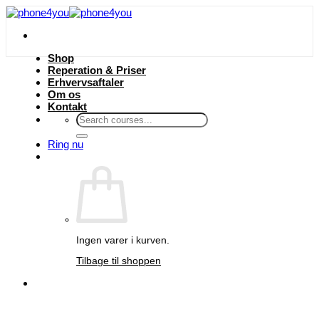
Fortsæt
til
indhold
Shop
Reperation & Priser
Erhvervsaftaler
Om os
Kontakt
Søg
efter:
Ring nu
Ingen varer i kurven.
Tilbage til shoppen