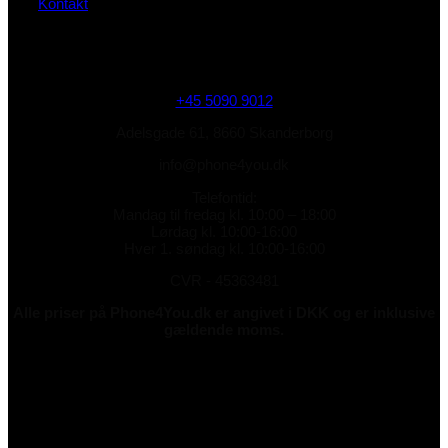
Kontakt
+45 5090 9012
Adelsgade 61, 8660 Skanderborg
info@phone4you.dk
Telefontid:
Mandag til fredag kl. 10:00 – 18:00
Lørdag kl. 10:00-16:00
Hver 1. søndag kl. 10:00-16:00
CVR - 45363481
Alle priser på Phone4You.dk er angivet i DKK og er inklusive
gældende moms.