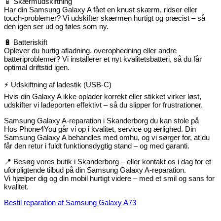
📱 Skærmudskiftning
Har din Samsung Galaxy A fået en knust skærm, ridser eller
touch-problemer? Vi udskifter skærmen hurtigt og præcist – så
den igen ser ud og føles som ny.
🔋 Batteriskift
Oplever du hurtig afladning, overophedning eller andre
batteriproblemer? Vi installerer et nyt kvalitetsbatteri, så du får
optimal driftstid igen.
⚡ Udskiftning af ladestik (USB-C)
Hvis din Galaxy A ikke oplader korrekt eller stikket virker løst,
udskifter vi ladeporten effektivt – så du slipper for frustrationer.
Samsung Galaxy A-reparation i Skanderborg du kan stole på
Hos Phone4You går vi op i kvalitet, service og ærlighed. Din
Samsung Galaxy A behandles med omhu, og vi sørger for, at du
får den retur i fuldt funktionsdygtig stand – og med garanti.
📍 Besøg vores butik i Skanderborg – eller kontakt os i dag for et
uforpligtende tilbud på din Samsung Galaxy A-reparation.
Vi hjælper dig og din mobil hurtigt videre – med et smil og sans for
kvalitet.
Bestil reparation af Samsung Galaxy A73