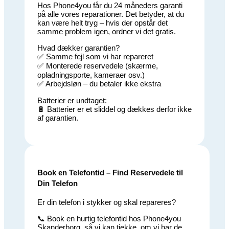
Hos Phone4you får du 24 måneders garanti
på alle vores reparationer. Det betyder, at du
kan være helt tryg – hvis der opstår det
samme problem igen, ordner vi det gratis.
Hvad dækker garantien?
✅ Samme fejl som vi har repareret
✅ Monterede reservedele (skærme,
opladningsporte, kameraer osv.)
✅ Arbejdsløn – du betaler ikke ekstra
Batterier er undtaget:
🔋 Batterier er et sliddel og dækkes derfor ikke
af garantien.
Book en Telefontid – Find Reservedele til
Din Telefon
Er din telefon i stykker og skal repareres?
📞 Book en hurtig telefontid hos Phone4you
Skanderborg, så vi kan tjekke, om vi har de