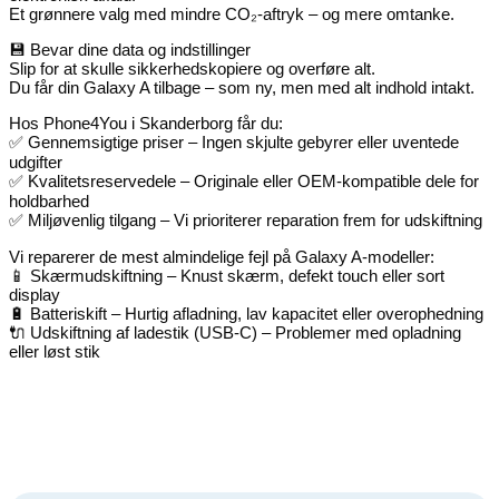
Et grønnere valg med mindre CO₂-aftryk – og mere omtanke.
💾 Bevar dine data og indstillinger
Slip for at skulle sikkerhedskopiere og overføre alt.
Du får din Galaxy A tilbage – som ny, men med alt indhold intakt.
Hos Phone4You i Skanderborg får du:
✅ Gennemsigtige priser – Ingen skjulte gebyrer eller uventede
udgifter
✅ Kvalitetsreservedele – Originale eller OEM-kompatible dele for
holdbarhed
✅ Miljøvenlig tilgang – Vi prioriterer reparation frem for udskiftning
Vi reparerer de mest almindelige fejl på Galaxy A-modeller:
📱 Skærmudskiftning – Knust skærm, defekt touch eller sort
display
🔋 Batteriskift – Hurtig afladning, lav kapacitet eller overophedning
🔌 Udskiftning af ladestik (USB-C) – Problemer med opladning
eller løst stik