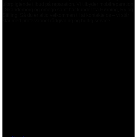
uforpligtende tilbud på reparation. Vi tilbyder mobilreparation
i Skanderborg og omegn samt har kunder fra Hørning, Ry og
Stilling. Så du er altid velkommen til at kontakte os – vi står
klar med professionel rådgivning og hurtig service.