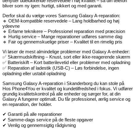
benytter udelukkende reservedele i høj kvalitet – så din telefon
bliver som ny igen: hurtigt, sikkert og med garanti.
Derfor skal du vælge vores Samsung Galaxy A-reparation:
🔹 OEM-kompatible reservedele – Lang holdbarhed og høj
ydeevne
🔹 Erfarne teknikere – Professionel reparation med præcision
🔹 Hurtig service – Mange reparationer udføres samme dag
🔹 Fair og gennemskuelige priser – Kvalitet til en rimelig pris
Vi løser de mest almindelige problemer med Galaxy A-enheder:
✅ Skærmudskiftning – Knust, sort eller ikke-reagerende skærm
✅ Batteriskift – Kort batterilevetid eller problemer med opladning
✅ Reparation af ladestik (USB-C) – Løs forbindelse, ingen
opladning eller ustabil opladning
Samsung Galaxy A-reparation i Skanderborg du kan stole på
Hos Phone4You er kvalitet og kundetilfredshed i fokus. Vi udfører
grundig kvalitetskontrol på alle enheder og sørger for, at din
Galaxy A fungerer optimalt. Du får professionel, ærlig service og
en reparation, der holder.
✔ Garanti på alle reparationer
✔ Samme-dags service på de fleste opgaver
✔ Venlig og gennemsigtig rådgivning