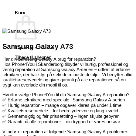
Kurv
Samsung Galaxy A73
Ingen varer i kurven.
Tilbage til shoppen
Har din Samsung Galaxy A brug for reparation?
Hos Phone4You i Skanderborg tilbyder vi hurtig, professionel og
venlig reparation af Samsung Galaxy A-serien – udført af erfarne
teknikere, der har styr på selv de mindste detaljer. Vi benytter altid
kvalitetsreservedele og giver garanti på alle reparationer, så du
trygt kan overlade din mobil til os.
Hvorfor vælge Phone4You til din Samsung Galaxy A-reparation?
✅ Erfarne teknikere med speciale i Samsung Galaxy A-serien
✅ Hurtig reparation – mange opgaver klares på under 1 time
✅ Kvalitetsreservedele – for bedre ydeevne og lang levetid
✅ Gennemsigtig og fair prissætning – ingen skjulte gebyrer
✅ Garanti på alle reparationer – din tryghed er vores ansvar
Vi udfører reparation af følgende Samsung Galaxy A-problemer: