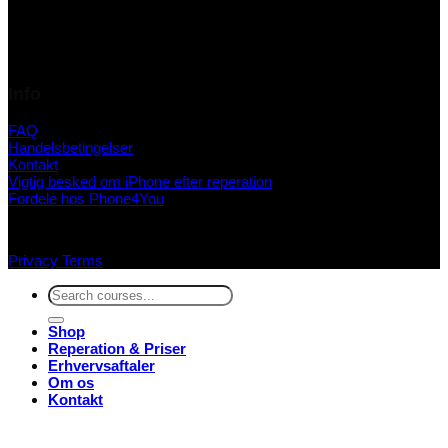
Info
FAQ
Handelsbetingelser
Kontakt
Vigtig besked om iPhone efter reperation
Fordele hos Phone4You
Privacy
Terms
Søg
efter:
Shop
Reperation & Priser
Erhvervsaftaler
Om os
Kontakt