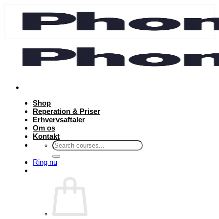
Fortsæt
til
indhold
Shop
Reperation & Priser
Erhvervsaftaler
Om os
Kontakt
Søg
efter:
Ring nu