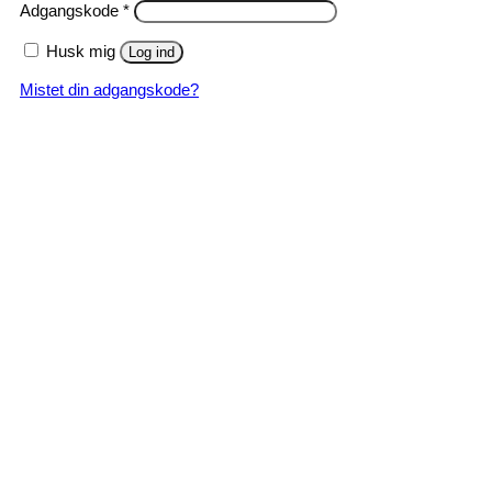
Påkrævet
Adgangskode
*
Husk mig
Log ind
Mistet din adgangskode?