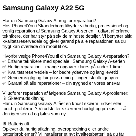
Samsung Galaxy A22 5G
Har din Samsung Galaxy A brug for reparation?
Hos Phone4You i Skanderborg tilbyder vi hurtig, professionel og
venlig reparation af Samsung Galaxy A-serien – udført af erfarne
teknikere, der har styr på selv de mindste detaljer. Vi benytter altid
kvalitetsreservedele og giver garanti på alle reparationer, så du
trygt kan overlade din mobil til os.
Hvorfor vælge Phone4You til din Samsung Galaxy A-reparation?
✅ Erfarne teknikere med speciale i Samsung Galaxy A-serien
✅ Hurtig reparation – mange opgaver klares på under 1 time
✅ Kvalitetsreservedele – for bedre ydeevne og lang levetid
✅ Gennemsigtig og fair prissætning – ingen skjulte gebyrer
✅ Garanti på alle reparationer – din tryghed er vores ansvar
Vi udfører reparation af følgende Samsung Galaxy A-problemer:
📱 Skærmudskiftning
Har din Samsung Galaxy A fået en knust skærm, ridser eller
touch-problemer? Vi udskifter skærmen hurtigt og præcist – så
den igen ser ud og føles som ny.
🔋 Batteriskift
Oplever du hurtig afladning, overophedning eller andre
batteriproblemer? Vi installerer et nyt kvalitetsbatteri, så du får