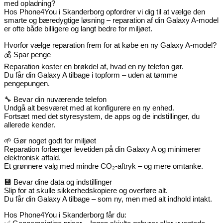
med opladning?
Hos Phone4You i Skanderborg opfordrer vi dig til at vælge den
smarte og bæredygtige løsning – reparation af din Galaxy A-model
er ofte både billigere og langt bedre for miljøet.
Hvorfor vælge reparation frem for at købe en ny Galaxy A-model?
💰 Spar penge
Reparation koster en brøkdel af, hvad en ny telefon gør.
Du får din Galaxy A tilbage i topform – uden at tømme
pengepungen.
🔧 Bevar din nuværende telefon
Undgå alt besværet med at konfigurere en ny enhed.
Fortsæt med det styresystem, de apps og de indstillinger, du
allerede kender.
🌱 Gør noget godt for miljøet
Reparation forlænger levetiden på din Galaxy A og minimerer
elektronisk affald.
Et grønnere valg med mindre CO₂-aftryk – og mere omtanke.
💾 Bevar dine data og indstillinger
Slip for at skulle sikkerhedskopiere og overføre alt.
Du får din Galaxy A tilbage – som ny, men med alt indhold intakt.
Hos Phone4You i Skanderborg får du: