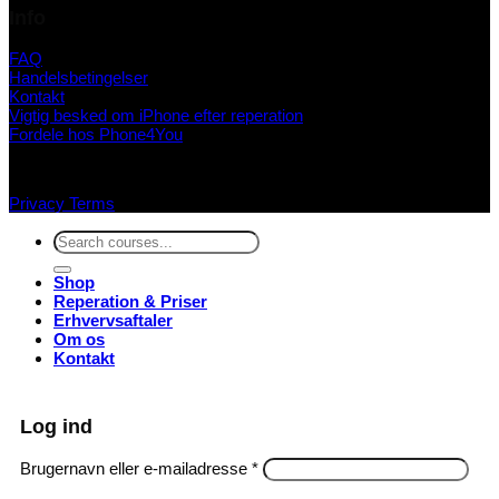
Info
FAQ
Handelsbetingelser
Kontakt
Vigtig besked om iPhone efter reperation
Fordele hos Phone4You
Privacy
Terms
Søg
efter:
Shop
Reperation & Priser
Erhvervsaftaler
Om os
Kontakt
Log ind
Påkrævet
Brugernavn eller e-mailadresse
*