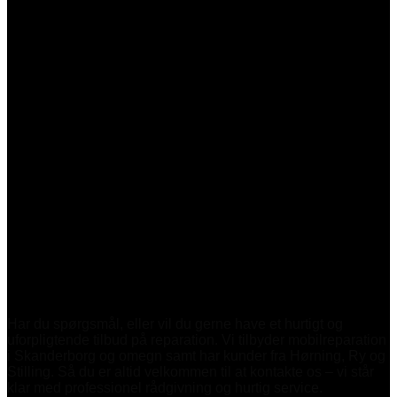
Har du spørgsmål, eller vil du gerne have et hurtigt og
uforpligtende tilbud på reparation. Vi tilbyder mobilreparation
i Skanderborg og omegn samt har kunder fra Hørning, Ry og
Stilling. Så du er altid velkommen til at kontakte os – vi står
klar med professionel rådgivning og hurtig service.