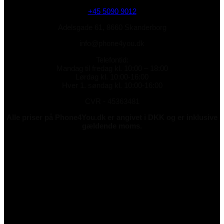
+45 5090 9012
Adelsgade 61, 8660 Skanderborg
info@phone4you.dk
Telefontid:
Mandag til fredag kl. 10:00 – 18:00
Lørdag kl. 10:00-16:00
Hver 1. søndag kl. 10:00-16:00
CVR - 45363481
Alle priser på Phone4You.dk er angivet i DKK og er inklusive
gældende moms.