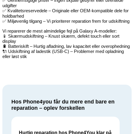
✅ Gennemsigtige priser – Ingen skjulte gebyrer eller uventede
udgifter
✅ Kvalitetsreservedele – Originale eller OEM-kompatible dele for
holdbarhed
✅ Miljøvenlig tilgang – Vi prioriterer reparation frem for udskiftning
Vi reparerer de mest almindelige fejl på Galaxy A-modeller:
📱 Skærmudskiftning – Knust skærm, defekt touch eller sort
display
🔋 Batteriskift – Hurtig afladning, lav kapacitet eller overophedning
🔌 Udskiftning af ladestik (USB-C) – Problemer med opladning
eller løst stik
Hos Phone4you får du mere end bare en
reparation – oplev forskellen
Hurtig reparation hos Phone4You klar på