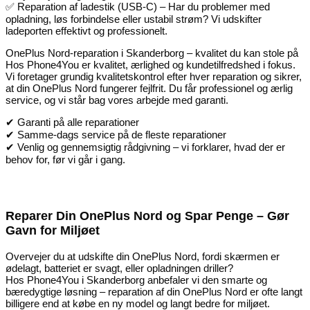
✅ Reparation af ladestik (USB-C) – Har du problemer med
opladning, løs forbindelse eller ustabil strøm? Vi udskifter
ladeporten effektivt og professionelt.
OnePlus Nord-reparation i Skanderborg – kvalitet du kan stole på
Hos Phone4You er kvalitet, ærlighed og kundetilfredshed i fokus.
Vi foretager grundig kvalitetskontrol efter hver reparation og sikrer,
at din OnePlus Nord fungerer fejlfrit. Du får professionel og ærlig
service, og vi står bag vores arbejde med garanti.
✔ Garanti på alle reparationer
✔ Samme-dags service på de fleste reparationer
✔ Venlig og gennemsigtig rådgivning – vi forklarer, hvad der er
behov for, før vi går i gang.
Reparer Din OnePlus Nord og Spar Penge – Gør
Gavn for Miljøet
Overvejer du at udskifte din OnePlus Nord, fordi skærmen er
ødelagt, batteriet er svagt, eller opladningen driller?
Hos Phone4You i Skanderborg anbefaler vi den smarte og
bæredygtige løsning – reparation af din OnePlus Nord er ofte langt
billigere end at købe en ny model og langt bedre for miljøet.