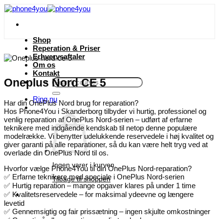
Fortsæt
til
indhold
Shop
Reperation & Priser
Erhvervsaftaler
Om os
Kontakt
Oneplus Nord CE 5
Søg
efter:
Ring nu
Har din OnePlus Nord brug for reparation?
Hos Phone4You i Skanderborg tilbyder vi hurtig, professionel og
venlig reparation af OnePlus Nord-serien – udført af erfarne
teknikere med indgående kendskab til netop denne populære
modelrække. Vi benytter udelukkende reservedele i høj kvalitet og
giver garanti på alle reparationer, så du kan være helt tryg ved at
overlade din OnePlus Nord til os.
Ingen varer i kurven.
Hvorfor vælge Phone4You til din OnePlus Nord-reparation?
✅ Erfarne teknikere med speciale i OnePlus Nord-serien
Tilbage til shoppen
✅ Hurtig reparation – mange opgaver klares på under 1 time
✅ Kvalitetsreservedele – for maksimal ydeevne og længere
levetid
✅ Gennemsigtig og fair prissætning – ingen skjulte omkostninger