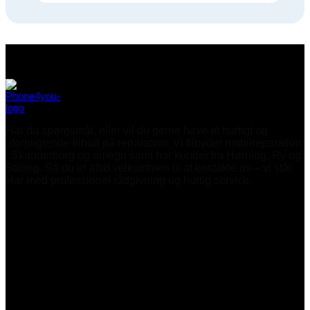
Har du spørgsmål, eller vil du gerne have et hurtigt og
uforpligtende tilbud på reparation. Vi tilbyder mobilreparation
i Skanderborg og omegn samt har kunder fra Hørning, Ry og
Stilling. Så du er altid velkommen til at kontakte os – vi står
klar med professionel rådgivning og hurtig service.