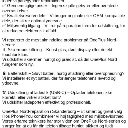
inden vi påbegynder reparationen.
✅ Gennemsigtige priser – Ingen skjulte gebyrer eller uventede
overraskelser.
✅ Kvalitetsreservedele – Vi bruger originale eller OEM-kompatible
dele, der sikrer optimal ydeevne.
✅ Miljøvenlig tilgang – Vi tror på reparation frem for udskiftning, for
at reducere elektronisk affald.
Vi reparerer de mest almindelige problemer på OnePlus Nord-
serien:
📱 Skærmudskiftning – Knust glas, dødt display eller defekt
touchfunktion.
Vi udskifter skærmen hurtigt og præcist, så din OnePlus Nord
fungerer som ny.
🔋 Batteriskift – Sløvt batteri, hurtig afladning eller overophedning?
Vi installerer et nyt batteri, der forlænger telefonens levetid og
ydeevne.
🔌 Udskiftning af ladestik (USB-C) – Oplader telefonen ikke
korrekt, eller virker stikket løst?
Vi udskifter ladeporten effektivt og professionelt.
OnePlus Nord-reparation i Skanderborg – Et smart og grønt valg
Hos Phone4You kombinerer vi høj faglighed med miljøbevidsthed.
Vores erfarne teknikere har stor viden om OnePlus Nord-serien og
sørger for, at du får din telefon tilbage hurtigt, sikkert og fuldt