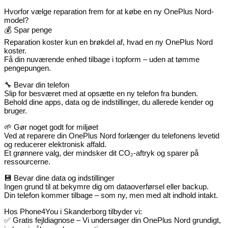
Hvorfor vælge reparation frem for at købe en ny OnePlus Nord-
model?
💰 Spar penge
Reparation koster kun en brøkdel af, hvad en ny OnePlus Nord
koster.
Få din nuværende enhed tilbage i topform – uden at tømme
pengepungen.
🔧 Bevar din telefon
Slip for besværet med at opsætte en ny telefon fra bunden.
Behold dine apps, data og de indstillinger, du allerede kender og
bruger.
🌱 Gør noget godt for miljøet
Ved at reparere din OnePlus Nord forlænger du telefonens levetid
og reducerer elektronisk affald.
Et grønnere valg, der mindsker dit CO₂-aftryk og sparer på
ressourcerne.
💾 Bevar dine data og indstillinger
Ingen grund til at bekymre dig om dataoverførsel eller backup.
Din telefon kommer tilbage – som ny, men med alt indhold intakt.
Hos Phone4You i Skanderborg tilbyder vi:
✅ Gratis fejldiagnose – Vi undersøger din OnePlus Nord grundigt,