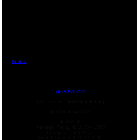
Kontakt
+45 5090 9012
Adelsgade 61, 8660 Skanderborg
info@phone4you.dk
Telefontid:
Mandag til fredag kl. 10:00 – 18:00
Lørdag kl. 10:00-16:00
Hver 1. søndag kl. 10:00-16:00