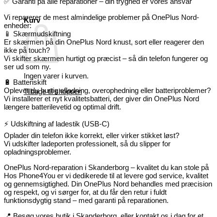
✅ Garanti på alle reparationer – din tryghed er vores ansvar
Vi reparerer de mest almindelige problemer på OnePlus Nord-
Kurv
enheder:
📱 Skærmudskiftning
Er skærmen på din OnePlus Nord knust, sort eller reagerer den
ikke på touch?
Vi skifter skærmen hurtigt og præcist – så din telefon fungerer og
ser ud som ny.
Ingen varer i kurven.
🔋 Batteriskift
Oplever du hurtig afladning, overophedning eller batteriproblemer?
Tilbage til shoppen
Vi installerer et nyt kvalitetsbatteri, der giver din OnePlus Nord
længere batterilevetid og optimal drift.
⚡ Udskiftning af ladestik (USB-C)
Oplader din telefon ikke korrekt, eller virker stikket løst?
Vi udskifter ladeporten professionelt, så du slipper for
opladningsproblemer.
OnePlus Nord-reparation i Skanderborg – kvalitet du kan stole på
Hos Phone4You er vi dedikerede til at levere god service, kvalitet
og gennemsigtighed. Din OnePlus Nord behandles med præcision
og respekt, og vi sørger for, at du får den retur i fuldt
funktionsdygtig stand – med garanti på reparationen.
📍 Besøg vores butik i Skanderborg, eller kontakt os i dag for et