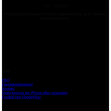
CVR - 45363481
Alle priser på Phone4You.dk er angivet i DKK og er inklusive
gældende moms.
Info
FAQ
Handelsbetingelser
Kontakt
Vigtig besked om iPhone efter reperation
Fordele hos Phone4You