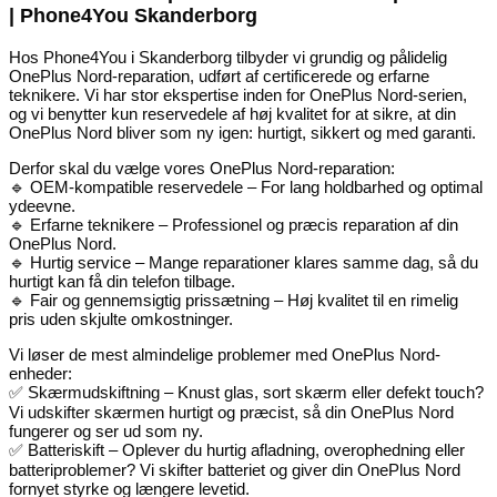
| Phone4You Skanderborg
Hos Phone4You i Skanderborg tilbyder vi grundig og pålidelig
OnePlus Nord-reparation, udført af certificerede og erfarne
teknikere. Vi har stor ekspertise inden for OnePlus Nord-serien,
og vi benytter kun reservedele af høj kvalitet for at sikre, at din
OnePlus Nord bliver som ny igen: hurtigt, sikkert og med garanti.
Derfor skal du vælge vores OnePlus Nord-reparation:
🔹 OEM-kompatible reservedele – For lang holdbarhed og optimal
ydeevne.
🔹 Erfarne teknikere – Professionel og præcis reparation af din
OnePlus Nord.
🔹 Hurtig service – Mange reparationer klares samme dag, så du
hurtigt kan få din telefon tilbage.
🔹 Fair og gennemsigtig prissætning – Høj kvalitet til en rimelig
pris uden skjulte omkostninger.
Vi løser de mest almindelige problemer med OnePlus Nord-
enheder:
✅ Skærmudskiftning – Knust glas, sort skærm eller defekt touch?
Vi udskifter skærmen hurtigt og præcist, så din OnePlus Nord
fungerer og ser ud som ny.
✅ Batteriskift – Oplever du hurtig afladning, overophedning eller
batteriproblemer? Vi skifter batteriet og giver din OnePlus Nord
fornyet styrke og længere levetid.