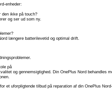
ord-enheder:
r den ikke på touch?
gerer og ser ud som ny.
oblemer?
Nord længere batterilevetid og optimal drift.
adningsproblemer.
tole på
kvalitet og gennemsigtighed. Din OnePlus Nord behandles med
ionen.
for et uforpligtende tilbud på reparation af din OnePlus Nor