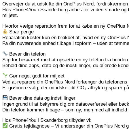
Overvejer du at udskifte din OnePlus Nord, fordi skærmen er
Hos Phone4You i Skanderborg anbefaler vi den smarte og bær
miljøet.
Hvorfor vælge reparation frem for at købe en ny OnePlus
Spar penge
Reparation koster kun en brøkdel af, hvad en ny OnePlus 
Få din nuværende enhed tilbage i topform – uden at tømm
Bevar din telefon
Slip for besværet med at opsætte en ny telefon fra bunden
Behold dine apps, data og de indstillinger, du allerede kend
Gør noget godt for miljøet
Ved at reparere din OnePlus Nord forlænger du telefonens l
Et grønnere valg, der mindsker dit CO₂-aftryk og sparer p
Bevar dine data og indstillinger
Ingen grund til at bekymre dig om dataoverførsel eller bac
Din telefon kommer tilbage – som ny, men med alt indhold i
Hos Phone4You i Skanderborg tilbyder vi:
Gratis fejldiagnose – Vi undersøger din OnePlus Nord gr