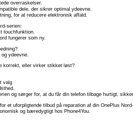
tede overraskelser.
mpatible dele, der sikrer optimal ydeevne.
tning, for at reducere elektronisk affald.
rd-serien:
t touchfunktion.
ord fungerer som ny.
phedning?
id og ydeevne.
korrekt, eller virker stikket løst?
t valg
dsthed.
n og sørger for, at du får din telefon tilbage hurtigt, sikker
for et uforpligtende tilbud på reparation af din OnePlus Nor
økonomisk og bæredygtigt hos Phone4You.