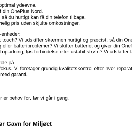
optimal ydeevne.
af din OnePlus Nord.
 du hurtigt kan få din telefon tilbage.
melig pris uden skjulte omkostninger.
-enheder:
 touch? Vi udskifter skærmen hurtigt og præcist, så din On
 eller batteriproblemer? Vi skifter batteriet og giver din On
ladning, løs forbindelse eller ustabil strøm? Vi udskifter la
tole på
kus. Vi foretager grundig kvalitetskontrol efter hver reparati
 med garanti.
 er behov for, før vi går i gang.
r Gavn for Miljøet