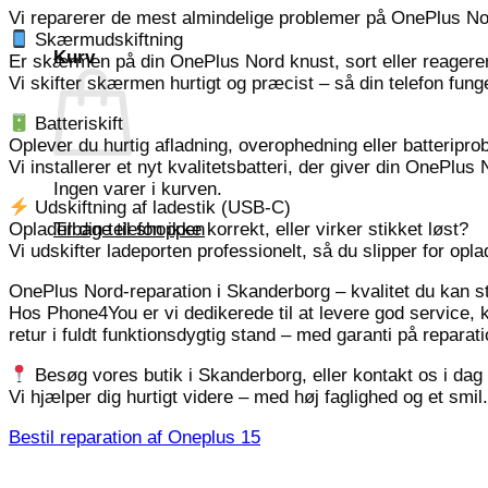
Vi reparerer de mest almindelige problemer på OnePlus N
Skærmudskiftning
Kurv
Er skærmen på din OnePlus Nord knust, sort eller reagere
Vi skifter skærmen hurtigt og præcist – så din telefon fun
Batteriskift
Oplever du hurtig afladning, overophedning eller batteripr
Vi installerer et nyt kvalitetsbatteri, der giver din OnePlus 
Ingen varer i kurven.
Udskiftning af ladestik (USB-C)
Oplader din telefon ikke korrekt, eller virker stikket løst?
Tilbage til shoppen
Vi udskifter ladeporten professionelt, så du slipper for opl
OnePlus Nord-reparation i Skanderborg – kvalitet du kan s
Hos Phone4You er vi dedikerede til at levere god service, 
retur i fuldt funktionsdygtig stand – med garanti på reparat
Besøg vores butik i Skanderborg, eller kontakt os i dag 
Vi hjælper dig hurtigt videre – med høj faglighed og et smil.
Bestil reparation af Oneplus 15