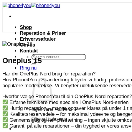
Fortsæt
til
indhold
Shop
Reperation & Priser
Erhvervsaftaler
Om os
Kontakt
Søg
Oneplus 15
efter:
Ring nu
Har din OnePlus Nord brug for reparation?
Hos Phone4You i Skanderborg tilbyder vi hurtig, profession
populære modelrække. Vi benytter udelukkende reservedele i 
Hvorfor vælge Phone4You til din OnePlus Nord-reparation?
Erfarne teknikere med speciale i OnePlus Nord-serien
Hurtig reparation – mange opgaver klares på under 1 ti
Ingen varer i kurven.
Kvalitetsreservedele – for maksimal ydeevne og længer
Tilbage til shoppen
Gennemsigtig og fair prissætning – ingen skjulte omkos
Garanti på alle reparationer – din tryghed er vores ansv