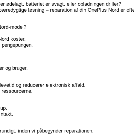
 ødelagt, batteriet er svagt, eller opladningen driller?
edygtige løsning – reparation af din OnePlus Nord er ofte l
 Nord-model?
Nord koster.
e pengepungen.
.
er og bruger.
evetid og reducerer elektronisk affald.
å ressourcerne.
kup.
ntakt.
undigt, inden vi påbegynder reparationen.