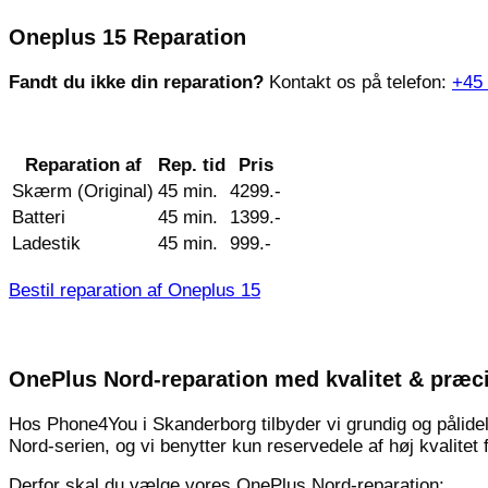
Oneplus 15 Reparation
Fandt du ikke din reparation?
Kontakt os på telefon:
+45
Reparation af
Rep. tid
Pris
Skærm (Original)
45 min.
4299.-
Batteri
45 min.
1399.-
Ladestik
45 min.
999.-
Bestil reparation af Oneplus 15
OnePlus Nord-reparation med kvalitet & præc
Hos Phone4You i Skanderborg tilbyder vi grundig og pålideli
Nord-serien, og vi benytter kun reservedele af høj kvalitet 
Derfor skal du vælge vores OnePlus Nord-reparation: