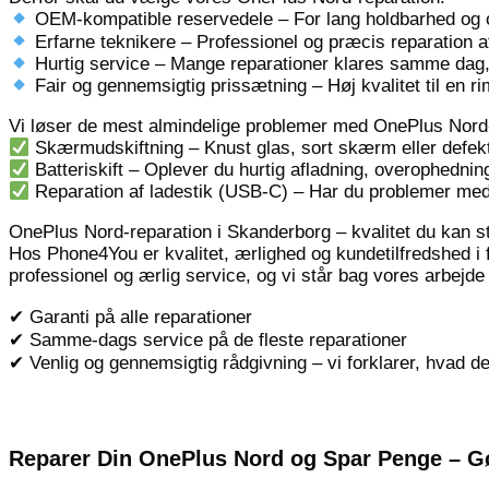
OEM-kompatible reservedele – For lang holdbarhed og 
Erfarne teknikere – Professionel og præcis reparation 
Hurtig service – Mange reparationer klares samme dag, så
Fair og gennemsigtig prissætning – Høj kvalitet til en ri
Vi løser de mest almindelige problemer med OnePlus Nord
Skærmudskiftning – Knust glas, sort skærm eller defekt
Batteriskift – Oplever du hurtig afladning, overophedning
Reparation af ladestik (USB-C) – Har du problemer med op
OnePlus Nord-reparation i Skanderborg – kvalitet du kan s
Hos Phone4You er kvalitet, ærlighed og kundetilfredshed i fo
professionel og ærlig service, og vi står bag vores arbejde
✔ Garanti på alle reparationer
✔ Samme-dags service på de fleste reparationer
✔ Venlig og gennemsigtig rådgivning – vi forklarer, hvad der
Reparer Din OnePlus Nord og Spar Penge – Gø