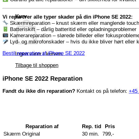
Kurv
Vi reparerer alle typer skader på din iPhone SE 2022:
Skærmreparation – knust skærm eller manglende touc
Batteriskift – dårlig batteritid eller opladningsproblemer
Kamerareparation – slørede billeder eller fokusproblem
Lyd- og mikrofonskader – hvis du ikke bliver hørt eller 
Bestil reparation af iPhone SE 2022
Ingen varer i kurven.
Tilbage til shoppen
iPhone SE 2022 Reparation
Fandt du ikke din reparation?
Kontakt os på telefon:
+45
Reparation af
Rep. tid
Pris
Skærm Original
30 min.
799,-