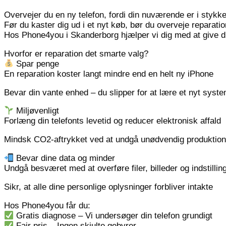
Overvejer du en ny telefon, fordi din nuværende er i stykk
Før du kaster dig ud i et nyt køb, bør du overveje reparati
Hos Phone4you i Skanderborg hjælper vi dig med at give din
Hvorfor er reparation det smarte valg?
Spar penge
En reparation koster langt mindre end en helt ny iPhone
Bevar din vante enhed – du slipper for at lære et nyt syst
Miljøvenligt
Forlæng din telefonts levetid og reducer elektronisk affald
Mindsk CO2-aftrykket ved at undgå unødvendig produktion
Bevar dine data og minder
Undgå besværet med at overføre filer, billeder og indstillin
Sikr, at alle dine personlige oplysninger forbliver intakte
Hos Phone4you får du:
Gratis diagnose – Vi undersøger din telefon grundigt
Fair pris – Ingen skjulte gebyrer