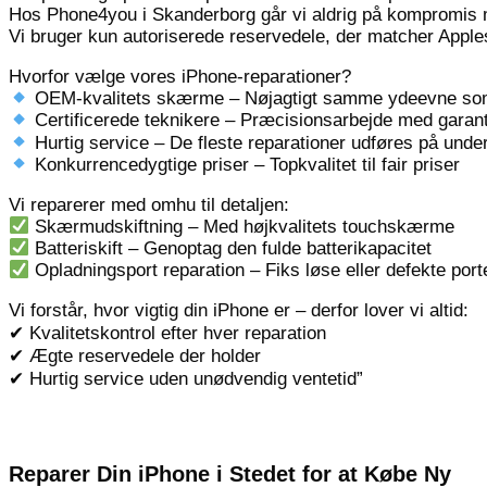
Hos Phone4you i Skanderborg går vi aldrig på kompromis m
Vi bruger kun autoriserede reservedele, der matcher Apples
Hvorfor vælge vores iPhone-reparationer?
OEM-kvalitets skærme – Nøjagtigt samme ydeevne som
Certificerede teknikere – Præcisionsarbejde med garant
Hurtig service – De fleste reparationer udføres på unde
Konkurrencedygtige priser – Topkvalitet til fair priser
Vi reparerer med omhu til detaljen:
Skærmudskiftning – Med højkvalitets touchskærme
Batteriskift – Genoptag den fulde batterikapacitet
Opladningsport reparation – Fiks løse eller defekte port
Vi forstår, hvor vigtig din iPhone er – derfor lover vi altid:
✔ Kvalitetskontrol efter hver reparation
✔ Ægte reservedele der holder
✔ Hurtig service uden unødvendig ventetid”
Reparer Din iPhone i Stedet for at Købe Ny