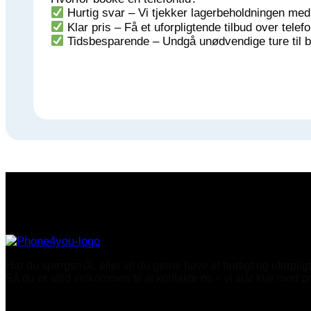
Hurtig svar – Vi tjekker lagerbeholdningen m
Klar pris – Få et uforpligtende tilbud over telef
Tidsbesparende – Undgå unødvendige ture til but
Har du spørgsmål, eller vil du gerne have et hurtigt og uforpli
Så du er altid velkommen til at kontakte os – vi står klar med p