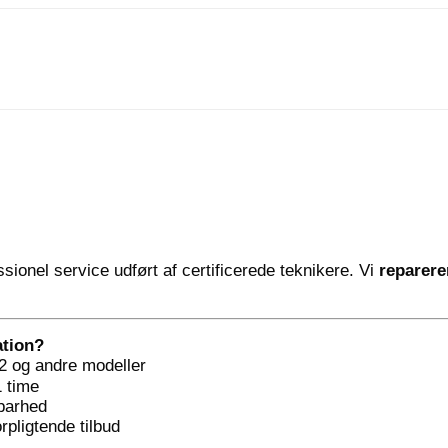
ssionel service udført af certificerede teknikere. Vi
reparer
ation?
2 og andre modeller
1 time
dbarhed
rpligtende tilbud