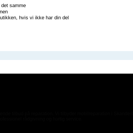
ed det samme
onen
ikken, hvis vi ikke har din del
gtende tilbud på reparation. Vi tilbyder mobilreparation i Skand
rofessionel rådgivning og hurtig service.