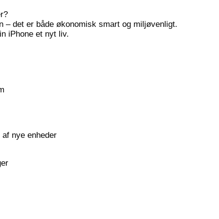
er?
on – det er både økonomisk smart og miljøvenligt.
 iPhone et nyt liv.
em
 af nye enheder
ger