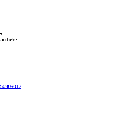
h
er
kan høre
 50909012