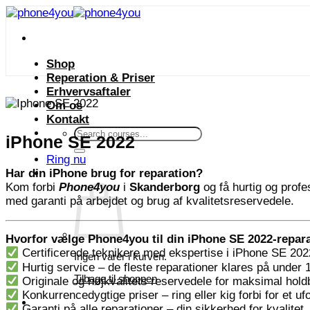
Fortsæt
til
indhold
Shop
Reperation & Priser
Erhvervsaftaler
Om os
Kontakt
Søg
iPhone SE 2022
efter:
Ring nu
Har din iPhone brug for reparation?
Kom forbi
Phone4you
i
Skanderborg
og få hurtig og profe
med garanti på arbejdet og brug af kvalitetsreservedele.
Hvorfor vælge Phone4you til din iPhone SE 2022-repar
Certificerede teknikere med ekspertise i iPhone SE 202
Ingen varer i kurven.
Hurtig service – de fleste reparationer klares på under 
Tilbage til shoppen
Originale og højkvalitets reservedele for maksimal hol
Konkurrencedygtige priser – ring eller kig forbi for et ufo
Garanti på alle reparationer – din sikkerhed for kvalitet