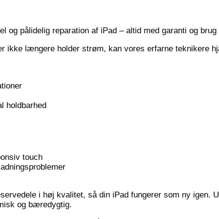
l og pålidelig reparation af iPad – altid med garanti og brug
r ikke længere holder strøm, kan vores erfarne teknikere hjæ
ationer
al holdbarhed
ponsiv touch
opladningsproblemer
rvedele i høj kvalitet, så din iPad fungerer som ny igen. Ua
omisk og bæredygtig.