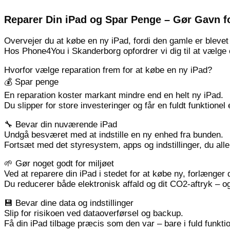
Reparer Din iPad og Spar Penge – Gør Gavn fo
Overvejer du at købe en ny iPad, fordi den gamle er bleve
Hos Phone4You i Skanderborg opfordrer vi dig til at vælge 
Hvorfor vælge reparation frem for at købe en ny iPad?
💰 Spar penge
En reparation koster markant mindre end en helt ny iPad.
Du slipper for store investeringer og får en fuldt funktion
🔧 Bevar din nuværende iPad
Undgå besværet med at indstille en ny enhed fra bunden.
Fortsæt med det styresystem, apps og indstillinger, du all
🌱 Gør noget godt for miljøet
Ved at reparere din iPad i stedet for at købe ny, forlænger 
Du reducerer både elektronisk affald og dit CO2-aftryk – o
💾 Bevar dine data og indstillinger
Slip for risikoen ved dataoverførsel og backup.
Få din iPad tilbage præcis som den var – bare i fuld funktio