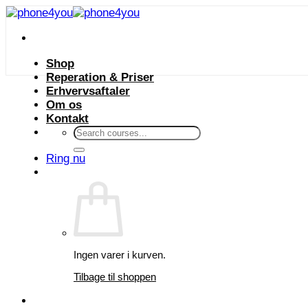
Fortsæt
til
indhold
Shop
Reperation & Priser
Erhvervsaftaler
Om os
Kontakt
Søg
efter:
Ring nu
Ingen varer i kurven.
Tilbage til shoppen