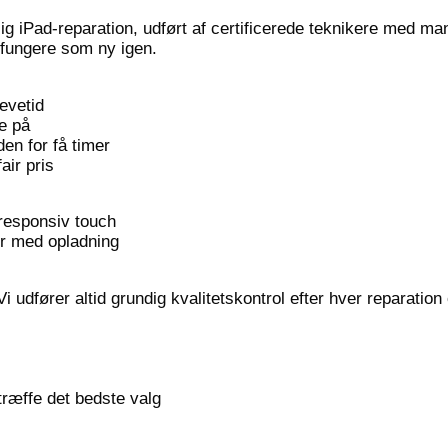
g iPad-reparation, udført af certificerede teknikere med mang
 fungere som ny igen.
evetid
e på
den for få timer
air pris
responsiv touch
mer med opladning
dfører altid grundig kvalitetskontrol efter hver reparation o
træffe det bedste valg