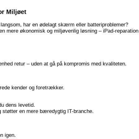
r Miljøet
t langsom, har en ødelagt skærm eller batteriproblemer?
en mere økonomisk og miljøvenlig løsning – iPad-reparation e
el enhed retur – uden at gå på kompromis med kvaliteten.
erede kender og foretrækker.
du dens levetid.
g støtter en mere bæredygtig IT-branche.
n igen.