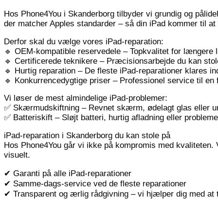
Hos Phone4You i Skanderborg tilbyder vi grundig og pålideli
der matcher Apples standarder – så din iPad kommer til at
Derfor skal du vælge vores iPad-reparation:
🔹 OEM-kompatible reservedele – Topkvalitet for længere l
🔹 Certificerede teknikere – Præcisionsarbejde du kan stol
🔹 Hurtig reparation – De fleste iPad-reparationer klares in
🔹 Konkurrencedygtige priser – Professionel service til en f
Vi løser de mest almindelige iPad-problemer:
✅ Skærmudskiftning – Revnet skærm, ødelagt glas eller u
✅ Batteriskift – Sløjt batteri, hurtig afladning eller proble
iPad-reparation i Skanderborg du kan stole på
Hos Phone4You går vi ikke på kompromis med kvaliteten. Vi u
visuelt.
✔ Garanti på alle iPad-reparationer
✔ Samme-dags-service ved de fleste reparationer
✔ Transparent og ærlig rådgivning – vi hjælper dig med at 