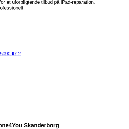
r et uforpligtende tilbud på iPad-reparation.
rofessionelt.
 50909012
Phone4You Skanderborg