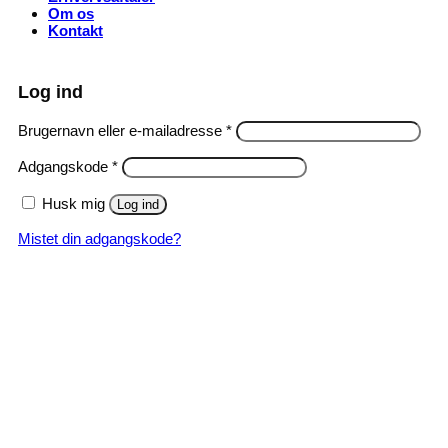
Om os
Kontakt
Log ind
Påkrævet
Brugernavn eller e-mailadresse
*
Påkrævet
Adgangskode
*
Husk mig
Log ind
Mistet din adgangskode?