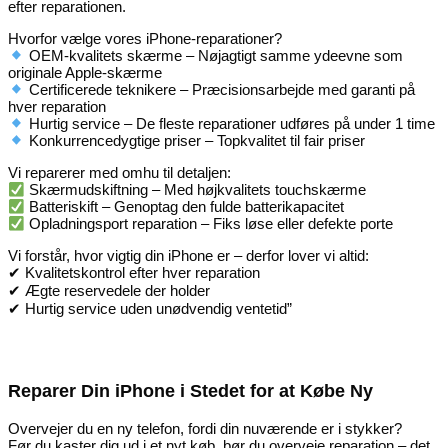
efter reparationen.
Hvorfor vælge vores iPhone-reparationer?
OEM-kvalitets skærme – Nøjagtigt samme ydeevne som
originale Apple-skærme
Certificerede teknikere – Præcisionsarbejde med garanti på
hver reparation
Hurtig service – De fleste reparationer udføres på under 1 time
Konkurrencedygtige priser – Topkvalitet til fair priser
Vi reparerer med omhu til detaljen:
Skærmudskiftning – Med højkvalitets touchskærme
Batteriskift – Genoptag den fulde batterikapacitet
Opladningsport reparation – Fiks løse eller defekte porte
Vi forstår, hvor vigtig din iPhone er – derfor lover vi altid:
✔ Kvalitetskontrol efter hver reparation
✔ Ægte reservedele der holder
✔ Hurtig service uden unødvendig ventetid”
Reparer Din iPhone i Stedet for at Købe Ny
Overvejer du en ny telefon, fordi din nuværende er i stykker?
Før du kaster dig ud i et nyt køb, bør du overveje reparation – det