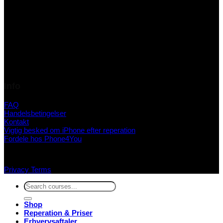
Info
FAQ
Handelsbetingelser
Kontakt
Vigtig besked om iPhone efter reperation
Fordele hos Phone4You
Privacy
Terms
Søg
efter:
Shop
Reperation & Priser
Erhvervsaftaler