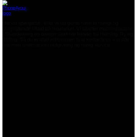
Har du spørgsmål, eller vil du gerne have et hurtigt og
uforpligtende tilbud på reparation. Vi tilbyder mobilreparation
i Skanderborg og omegn samt har kunder fra Hørning, Ry og
Stilling. Så du er altid velkommen til at kontakte os – vi står
klar med professionel rådgivning og hurtig service.