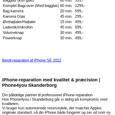
Bagglas (kun glas)
60 min.
599,-
Komplet Bagcover (Med bagglas)
60 min.
1299,-
Bag kamera
20 min.
599,-
Kamera Glas
45 min.
299,-
Ørehøjtaler/Højtaler
15 min.
499,-
Ladestik/mikrofon
45 min.
699,-
Volumeknap
30 min.
499,-
Powerknap
30 min.
499,-
Bestil reparation af iPhone SE 2022
iPhone-reparation med kvalitet & præcision |
Phone4you Skanderborg
Din pålidelige partner til professionel iPhone-reparation
Hos Phone4you i Skanderborg går vi aldrig på kompromis med
kvaliteten.
Vi bruger kun autoriserede reservedele, der matcher Apples
originale standard, så din iPhone både fungerer og ser ud som ny