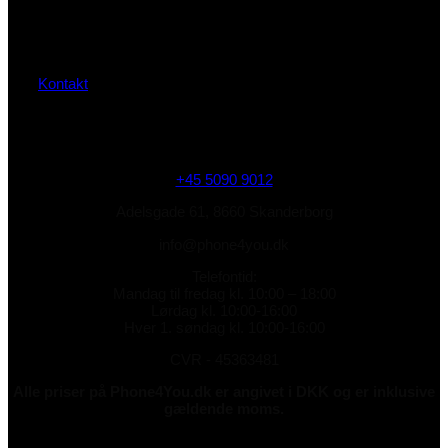
Kontakt
+45 5090 9012
Adelsgade 61, 8660 Skanderborg
info@phone4you.dk
Telefontid:
Mandag til fredag kl. 10:00 – 18:00
Lørdag kl. 10:00-16:00
Hver 1. søndag kl. 10:00-16:00
CVR - 45363481
Alle priser på Phone4You.dk er angivet i DKK og er inklusive
gældende moms.