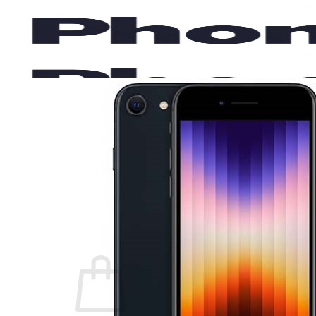
Fortsæt
til
indhold
Shop
Reperation & Priser
Erhvervsaftaler
Om os
Kontakt
Søg
efter:
Ring nu