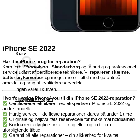
Ingen varer i kurven.
Tilbage til shoppen
iPhone SE 2022
Kurv
Har din iPhone brug for reparation?
Kom forbi
Phone4you
i
Skanderborg
og få hurtig og professionel
service udført af certificerede teknikere. Vi
reparerer skærme
,
batterier,
kameraer
og meget mere – altid med garanti på
arbejdet og brug af kvalitetsreservedele.
Ingen varer i kurven.
Hvorfor vælge Phone4you til din iPhone SE 2022-reparation?
Tilbage til shoppen
Certificerede teknikere med ekspertise i iPhone SE 2022 og
andre modeller
Hurtig service – de fleste reparationer klares på under 1 time
Originale og højkvalitets reservedele for maksimal holdbarhed
Konkurrencedygtige priser – ring eller kig forbi for et
uforpligtende tilbud
Garanti på alle reparationer – din sikkerhed for kvalitet